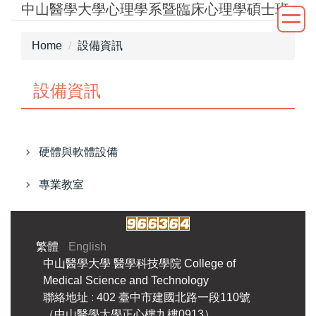
中山醫學大學心理學系暨臨床心理學碩士班
Jump
to
the
Home
設備資訊
main
content
設備資訊
block
硬體與軟體設備
專業教室
繁體
English
中山醫學大學
醫學科技學院
College of
Medical Science and Technology
聯絡地址 : 402 臺中市建國北路一段110號
（中山醫學大學正心樓九樓0913）