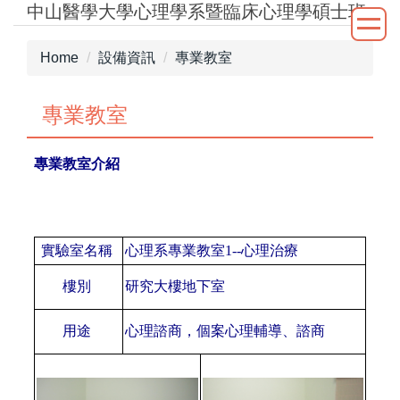
中山醫學大學心理學系暨臨床心理學碩士班
Jump
to
the
Home
設備資訊
專業教室
main
content
專業教室
block
專業教室介紹
實驗室名稱
心理系專業教室
1--心理治療
樓別
研究大樓地下室
用途
心理諮商，個案心理輔導、諮商