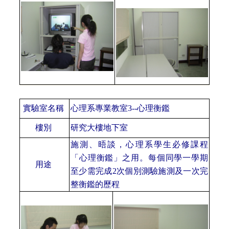
實驗室名稱
心理系專業教室
3--心理衡鑑
樓別
研究大樓地下室
施測、晤談，心理系學生必修課程
「心理衡鑑」之用。每個同學一學期
用途
至少需完成
2次個別測驗施測及一次完
整衡鑑的歷程