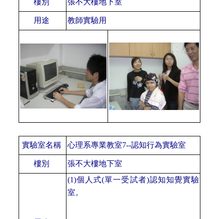
樓別
張不大樓地下室
用途
教師實驗用
實驗室名稱
心理系專業教室
7--認知行為實驗室
樓別
張不大樓地下室
(1)個人式(單一受試者)認知知覺實驗
室。