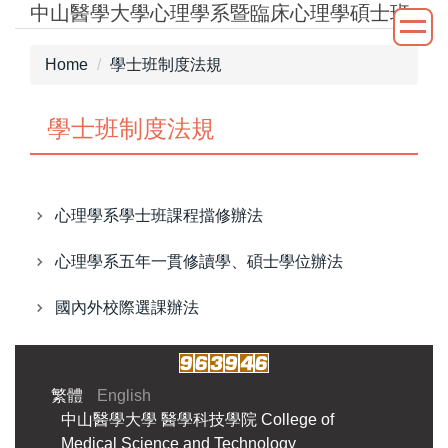
中山醫學大學心理學系暨臨床心理學碩士班
Jump
to
the
Home
學士班制度法規
main
content
學士班制度法規
block
心理學系學士班課程擋修辦法
心理學系五年一貫修讀學、碩士學位辦法
國內外校際選課辦法
繁體
English
中山醫學大學
醫學科技學院
College of
Medical Science and Technology