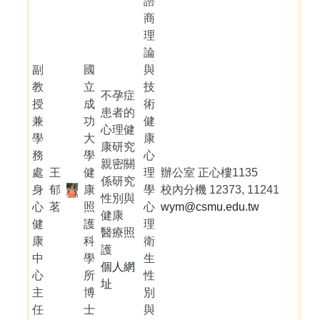
諮
商
理
論
副
國
與
教
立
技
不孕症
授
成
術
患者的
兼
功
健
心理健
學
大
康
康研究
務
學
心
親密關
處
王
健
理
辦公室 正心樓1135
係研究
身
郁
康
學
校內分機 12373, 11241
性別與
心
茗
照
心
wym@csmu.edu.tw
健康
健
護
理
醫療照
康
科
衛
護
中
學
生
個人網
心
所
性
址
主
博
別
任
士
與