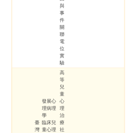
與
事
件
關
聯
電
位
實
驗
高
等
兒
童
發展心
心
理病理
理
學
治
臺
臨床兒
療
灣
童心理
社