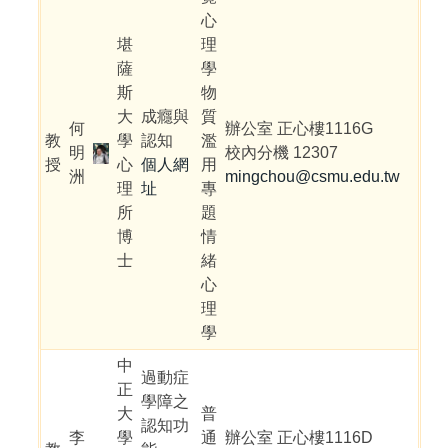
心
堪
理
薩
學
斯
物
大
成癮與
質
何
辦公室 正心樓1116G
教
學
認知
濫
明
校內分機 12307
授
心
個人網
用
洲
mingchou@csmu.edu.tw
理
址
專
所
題
博
情
士
緒
心
理
學
中
過動症
正
學障之
大
普
認知功
李
學
通
辦公室 正心樓1116D