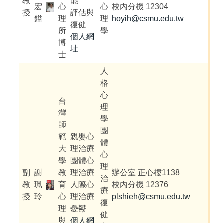
教
能
宏
心
心
校內分機 12304
授
評估與
鎰
理
理
hoyih@csmu.edu.tw
復健
所
學
個人網
博
址
士
人
格
心
台
理
灣
學
師
團
範
親嬰心
體
大
理治療
心
學
團體心
理
副
謝
教
理治療
辦公室 正心樓1138
治
教
珮
育
人際心
校內分機 12376
療
授
玲
心
理治療
plshieh@csmu.edu.tw
復
理
憂鬱
健
與
個人網