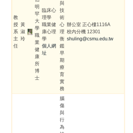
與
明
臨床心
技
罕
教
理學
術
大
授
黃
職業健
心
辦公室 正心樓1116A
學
系
淑
康心理
理
校內分機 12301
職
主
玲
學
衡
shuling@csmu.edu.tw
業
任
個人網
鑑
健
址
早
康
期
所
療
博
育
士
實
務
腦
傷
與
行
為