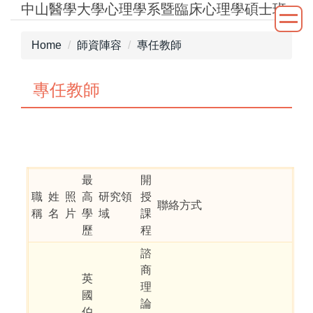
中山醫學大學心理學系暨臨床心理學碩士班
Jump
to
the
Home
師資陣容
專任教師
main
content
專任教師
block
最
開
職
姓
照
高
研究領
授
聯絡方式
稱
名
片
學
域
課
歷
程
諮
商
英
理
國
論
伯