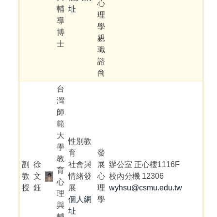
心
輔
址
理
導
學
博
親
士
職
諮
商
台
灣
師
範
大
性別教
學
育
發
教
副
徐
社會與
展
辦公室 正心樓1116F
育
教
文
情緒發
心
校內分機 12306
心
授
鈺
展
理
wyhsu@csmu.edu.tw
理
個人網
學
與
址
輔