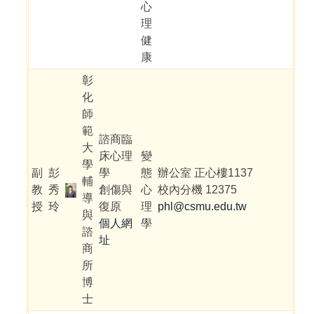
心
理
健
康
彰
化
師
範
諮商臨
大
床心理
變
學
副
彭
學
態
辦公室 正心樓1137
輔
教
秀
創傷與
心
校內分機 12375
導
授
玲
復原
理
phl@csmu.edu.tw
與
個人網
學
諮
址
商
所
博
士