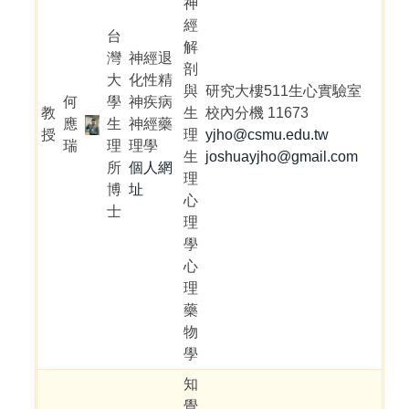
神
經
台
解
灣
神經退
剖
大
化性精
與
研究大樓511生心實驗室
何
學
神疾病
教
生
校內分機 11673
應
生
神經藥
授
理
yjho@csmu.edu.tw
瑞
理
理學
生
joshuayjho@gmail.com
所
個人網
理
博
址
心
士
理
學
心
理
藥
物
學
知
覺