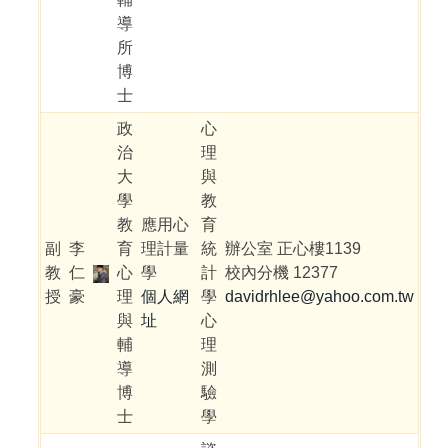
導
所
博
士
政
心
治
理
大
與
學
教
教
應用心
育
副
李
育
理計量
統
辦公室 正心樓1139
教
仁
心
學
計
校內分機 12377
授
豪
理
個人網
學
davidrhlee@yahoo.com.tw
與
址
心
輔
理
導
測
博
驗
士
學