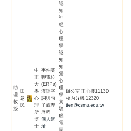
認
知
神
經
心
理
學
認
知
知
中
事件關
覺
正
聯電位
心
大
(ERPs)
助
理
田
學
漢語字
辦公室 正心樓1113D
理
學
意
心
詞與句
校內分機 12320
教
實
民
理
子處理
tien@csmu.edu.tw
授
驗
所
歷程
腦
博
個人網
電
士
址
圖