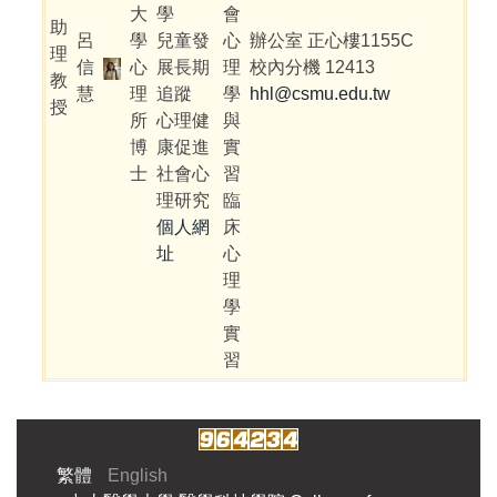
大
學
會
助
呂
學
兒童發
心
辦公室 正心樓1155C
理
信
心
展長期
理
校內分機 12413
教
慧
理
追蹤
學
hhl@csmu.edu.tw
授
所
心理健
與
博
康促進
實
士
社會心
習
理研究
臨
個人網
床
址
心
理
學
實
習
繁體
English