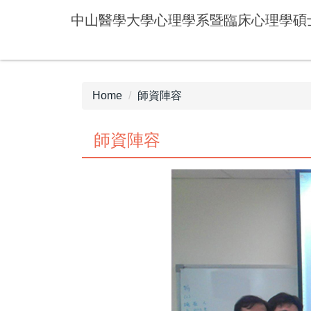
Jump
中山醫學大學心理學系暨臨床心理學碩
to
the
main
content
block
Home
師資陣容
師資陣容