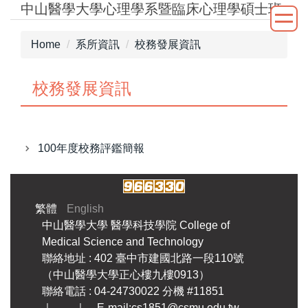
中山醫學大學心理學系暨臨床心理學碩士班
Jump
to
the
Home
系所資訊
校務發展資訊
main
content
校務發展資訊
block
100年度校務評鑑簡報
繁體
English
中山醫學大學
醫學科技學院
College of
Medical Science and Technology
聯絡地址 : 402 臺中市建國北路一段110號
（中山醫學大學正心樓九樓0913）
聯絡電話 : 04-24730022 分機 #11851
｜ ｜ E-mail:cs1851@csmu.edu.tw