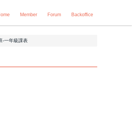
Home
Member
Forum
Backoffice
班-一年級課表