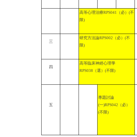
高等心理治療
RPS041
（必）
(
不
限
)
研究方法論
RPS002
（必）
(
不
三
限
)
高等臨床神經心理學
四
RPS038
（選）
(
不限
)
專題討論
五
(
一
)RPS042
（必）
(
不限
)