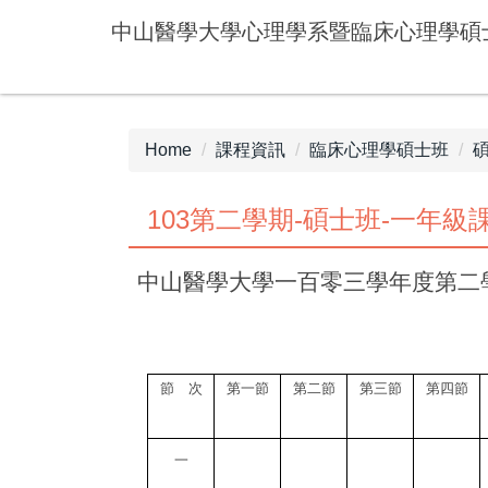
Jump
中山醫學大學心理學系暨臨床心理學碩
to
the
main
content
block
Home
課程資訊
臨床心理學碩士班
103第二學期-碩士班-一年級
中山醫學大學一百零三學年度第二
節 次
第一節
第二節
第三節
第四節
一