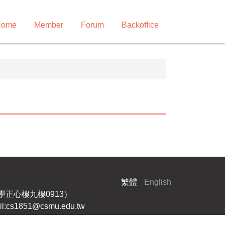
Home
Member
Forum
Backoffice
繁體
English
大學正心樓九樓0913）
cs1851@csmu.edu.tw