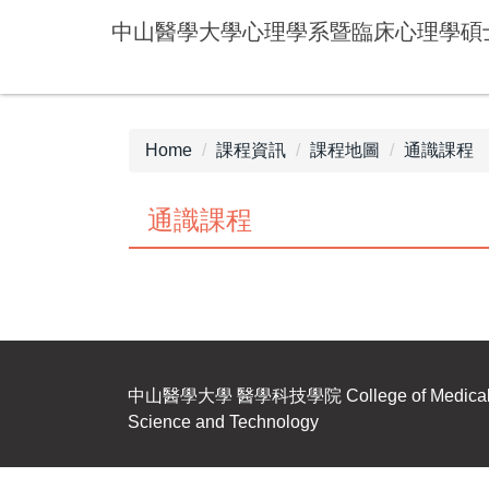
Jump
中山醫學大學心理學系暨臨床心理學碩
to
the
main
content
block
Home
課程資訊
課程地圖
通識課程
通識課程
中山醫學大學
醫學科技學院
College of Medica
Science and Technology