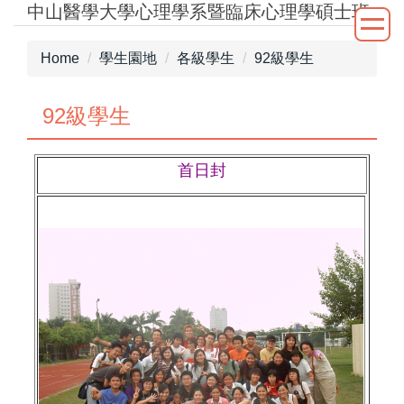
中山醫學大學心理學系暨臨床心理學碩士班
Jump
to
the
Home
學生園地
各級學生
92級學生
main
content
92級學生
block
首日封