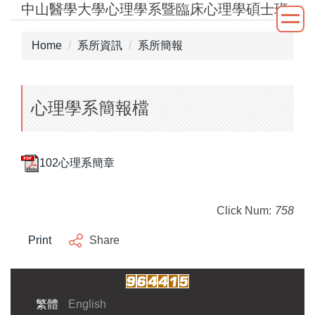
中山醫學大學心理學系暨臨床心理學碩士班
Jump
to
the
Home
系所資訊
系所簡報
main
content
block
心理學系簡報檔
102心理系簡章
Click Num:
758
Print
Share
繁體
English