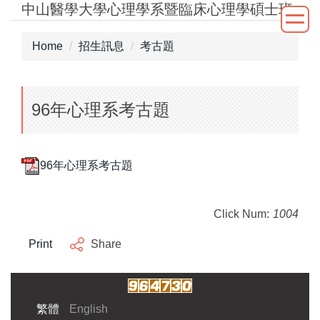
中山醫學大學心理學系暨臨床心理學碩士班
Jump
to
the
Home
招生訊息
考古題
main
content
block
96年心理系考古題
96年心理系考古題
Click Num:
1004
Print
Share
繁體
English