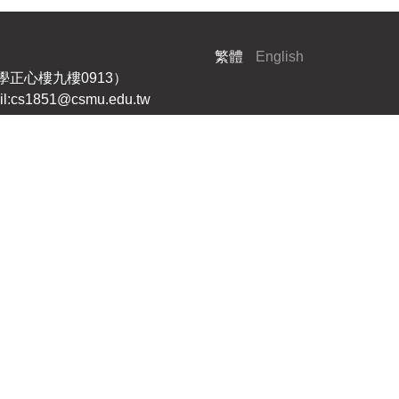
繁體
English
大學正心樓九樓0913）
cs1851@csmu.edu.tw